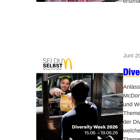
erstma
Juni 2
Dive
Anlässl
McDona
und We
Themen
der Di
welche
Themen