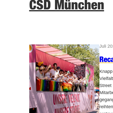
CSD München
Juli 2
Rec
Knapp 
Vielfa
Street
Mitarb
gegang
reihte