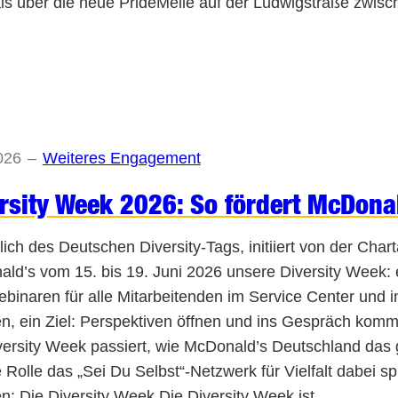
ls über die neue PrideMeile auf der Ludwigstraße zwi
026
–
Weiteres Engagement
rsity Week 2026: So fördert McDonald
ich des Deutschen Diversity-Tags, initiiert von der Charta
ld’s vom 15. bis 19. Juni 2026 unsere Diversity Week:
binaren für alle Mitarbeitenden im Service Center und i
, ein Ziel: Perspektiven öffnen und ins Gespräch komme
versity Week passiert, wie McDonald’s Deutschland das g
 Rolle das „Sei Du Selbst“-Netzwerk für Vielfalt dabei spi
: Die Diversity Week Die Diversity Week ist…