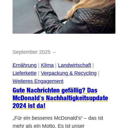
September 2025
–
Ernährung
 | 
Klima
 | 
Landwirtschaft
 | 
Lieferkette
 | 
Verpackung & Recycling
 | 
Weiteres Engagement
Gute Nachrichten gefällig? Das
McDonald’s Nachhaltigkeitsupdate
2024 ist da!
„Für ein besseres McDonald’s“ – das ist
mehr als ein Motto. Es ist unser