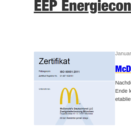
EEP Energieco
Janua
McDo
Nachde
Ende l
etabli