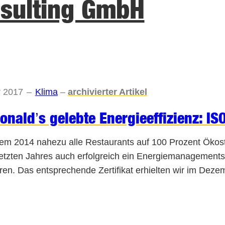
nsulting GmbH
r 2017
–
Klima
–
archivierter Artikel
nald’s gelebte Energieeffizienz: I
m 2014 nahezu alle Restaurants auf 100 Prozent Ökost
etzten Jahres auch erfolgreich ein Energiemanagemen
eren. Das entsprechende Zertifikat erhielten wir im De