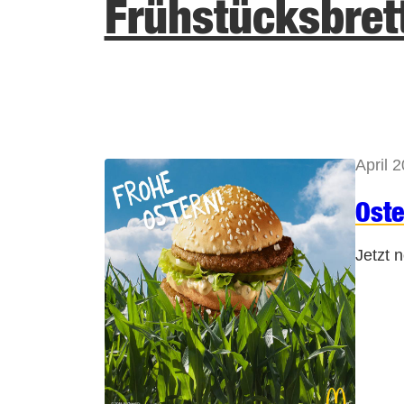
Frühstücksbret
April 
Oste
Jetzt 