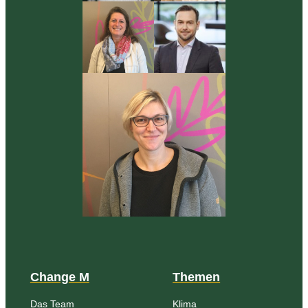
Change M
Themen
Das Team
Klima