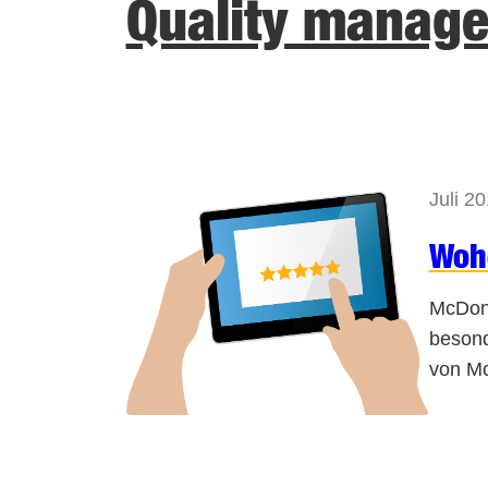
Quality manag
Juli 2
Wohe
McDona
besond
von Mc