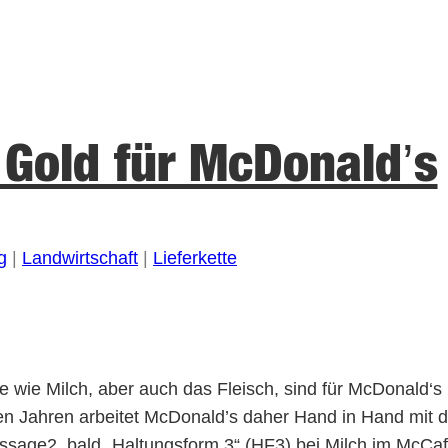
 Gold für McDonald’s
g
 | 
Landwirtschaft
 | 
Lieferkette
wie Milch, aber auch das Fleisch, sind für McDonald‘s 
en Jahren arbeitet McDonald’s daher Hand in Hand mit de
ussage2, bald „Haltungsform 3“ (HF3) bei Milch im McCa