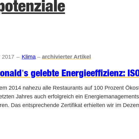
potenziale
r 2017
–
Klima
–
archivierter Artikel
nald’s gelebte Energieeffizienz: I
m 2014 nahezu alle Restaurants auf 100 Prozent Ökost
etzten Jahres auch erfolgreich ein Energiemanagemen
eren. Das entsprechende Zertifikat erhielten wir im De