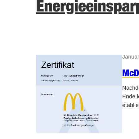
Energieeinspar
Janua
McDo
Nachde
Ende l
etabli