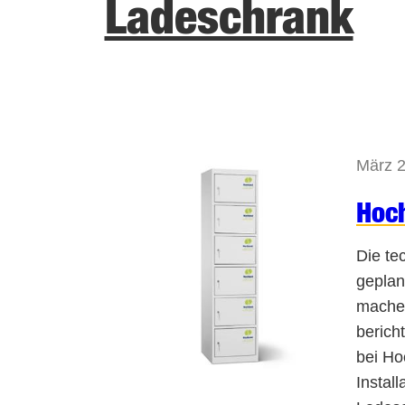
Ladeschrank
März 
Hoc
Die te
geplant
machen
berich
bei Ho
Instal