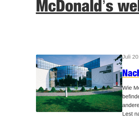
McDonald’s wel
Juli 2
Nach
Wie Mc
befind
andere
Lest n