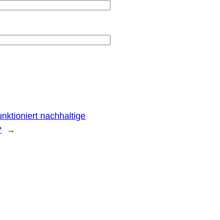
unktioniert nachhaltige
?
→