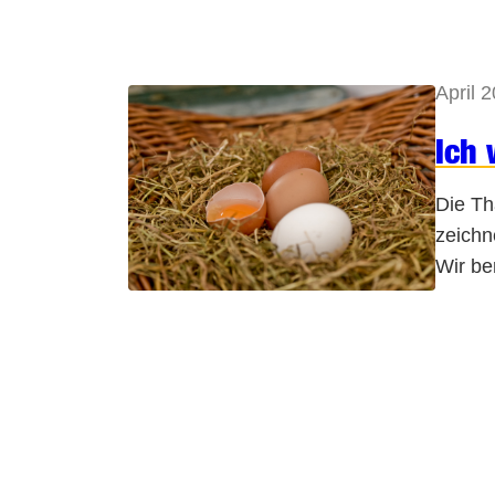
April 
Ich 
Die Th
zeichn
Wir be