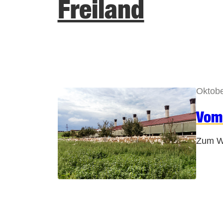
Freiland
Oktob
Vom 
Zum We