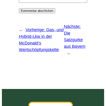
Nächste:
←
Vorherige:
Gas- und
Die
Hybrid-Lkw in der
Salzgurke
McDonald‘s
aus Bayern
Wertschöpfungskette
→