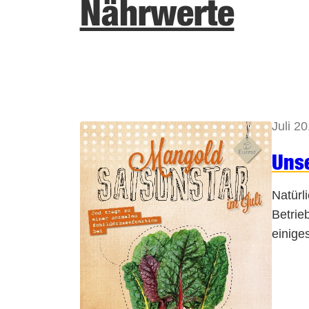
Nährwerte
Juli 2
Unse
Natürl
Betrie
einige