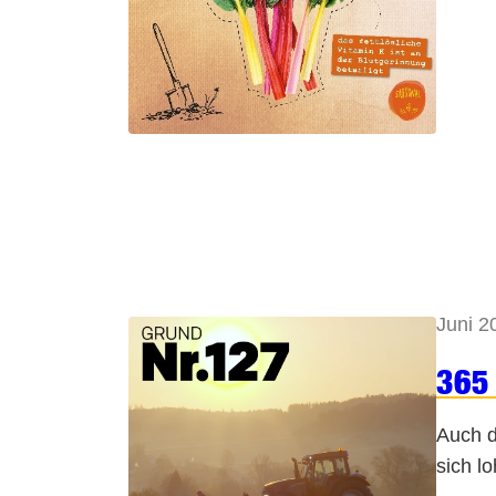
Juni 2
365 
Auch d
sich l