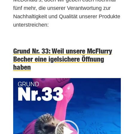
fünf mehr, die unserer Verantwortung zur
Nachhaltigkeit und Qualität unserer Produkte
unterstreichen:
Grund Nr. 33: Weil unsere McFlurry
Becher eine igelsichere Öffnung
haben
V
i
d
e
o
-
P