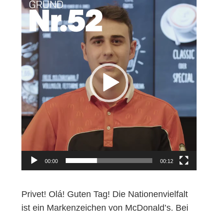
V
i
d
e
o
-
P
l
a
y
e
r
00:00
00:12
Privet! Olá! Guten Tag! Die Nationenvielfalt
ist ein Markenzeichen von McDonald’s. Bei