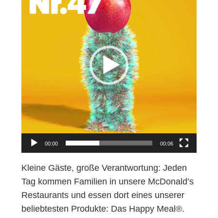
d
e
o
-
P
l
a
y
e
r
00:00
00:06
Kleine Gäste, große Verantwortung: Jeden
Tag kommen Familien in unsere McDonald’s
Restaurants und essen dort eines unserer
beliebtesten Produkte: Das Happy Meal®.