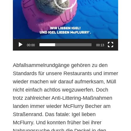
l
a
y
e
r
00:00
00:13
Abfallsammelrundgänge gehören zu den
Standards für unsere Restaurants und immer
wieder machen wir darauf aufmerksam, Müll
nicht einfach achtlos wegzuwerfen. Doch
trotz zahlreicher Anti-Littering-Maßnahmen
landen immer wieder McFlurry Becher am
Straßenrand. Das fatale: Igel lieben
McFlurry. Und konnten früher bei ihrer
Nahrungssuche durch die Deckel in den