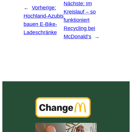
Nächste:
Im
←
Vorherige:
Kreislauf – so
Hochland-Azubis
funktioniert
bauen E-Bike-
Recycling bei
Ladeschränke
McDonald‘s
→