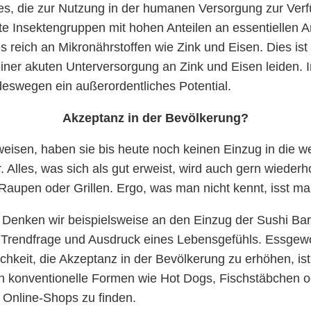
es, die zur Nutzung in der humanen Versorgung zur Ver
mte Insektengruppen mit hohen Anteilen an essentiellen 
es reich an Mikronährstoffen wie Zink und Eisen. Dies is
ner akuten Unterversorgung an Zink und Eisen leiden. I
deswegen ein außerordentliches Potential.
Akzeptanz in der Bevölkerung?
weisen, haben sie bis heute noch keinen Einzug in die 
. Alles, was sich als gut erweist, wird auch gern wiederh
upen oder Grillen. Ergo, was man nicht kennt, isst ma
enken wir beispielsweise an den Einzug der Sushi Bars
Trendfrage und Ausdruck eines Lebensgefühls. Essgewo
ichkeit, die Akzeptanz in der Bevölkerung zu erhöhen, i
in konventionelle Formen wie Hot Dogs, Fischstäbchen o
er Online-Shops zu finden.