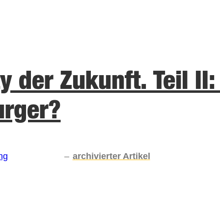
 der Zukunft. Teil II:
urger?
ng
–
archivierter Artikel