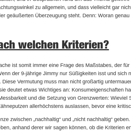
rachtungswinkel zu allgemein, und dass vielleicht gar nicht 
der geäußerten Überzeugung steht. Denn: Woran genau 
ach welchen Kriterien?
Sache ist somit immer eine Frage des Maßstabes, der fü
nn der 9-jährige Jimmy nur Süßigkeiten isst und sich ni
. Diese Vermutung muss man nicht großartig untermauern, 
 sie deutet etwas Wichtiges an: Konsumeigenschaften 
Messbarkeit und die Setzung von Grenzwerten: Wieviel 
Zähneputzen allerhöchstens auslassen, bevor eine kritis
enze zwischen „nachhaltig“ und „nicht nachhaltig“ geben.
n, anhand derer wir sagen können, ob die Kriterien erfül