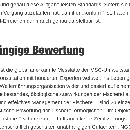
t. Und genau diese Aufgabe leisten Standards. Sofern sie
n Vorgang abzulaufen hat, damit er „konform“ ist, haben 
t-Erreichen dann auch genau darstellbar ist.
ängige Bewertung
 ist die global anerkannte Messlatte der MSC-Umweltsta
nsultation mit hunderten Experten weltweit ins Leben g
 Welternährungsorganisation wider und basiert auf eine
ielbestandes, ökologische Auswirkungen der Fischerei a
nd effektives Management der Fischerei – sind 26 einz
stische Bewertung der Fischerei ermöglichen. Um Objekt
lbst die Fischereien und trifft auch keine Zertifizieru
 wissenschaftlich geschulten unabhängigen Gutachtern. 