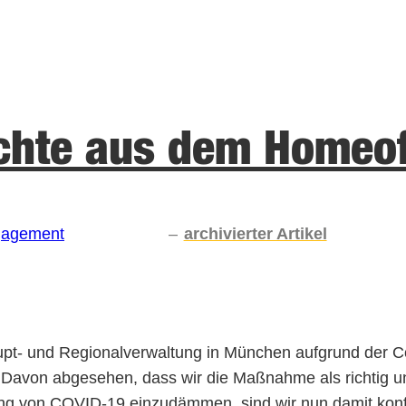
chte aus dem Homeof
gagement
–
archivierter Artikel
pt- und Regionalverwaltung in München aufgrund der 
Davon abgesehen, dass wir die Maßnahme als richtig un
g von COVID-19 einzudämmen, sind wir nun damit konfron