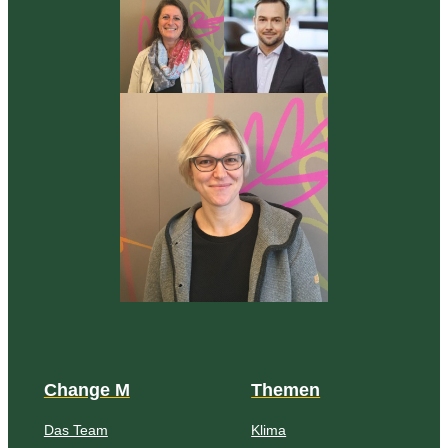
Change M
Themen
Das Team
Klima